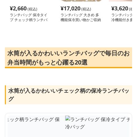
¥
2,660
¥
17,020
¥
3,620
(税込)
(税込)
(税込
ランチバッグ 保冷タイ
ランチバッグ 大きめ 多
ランチバッグ 大
プ チェック柄ランチバ
機能保冷買い物かご収納
冷機能付き多機
ッグ 保冷バッグ
バッグ
ク型ランチバッ
水筒が入るかわいいランチバッグで毎日のお
弁当時間がもっと心躍る20選
水筒が入るかわいいチェック柄の保冷ランチバッ
グ