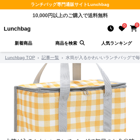
ランチバッグ
専門通販サイト
Lunchbag
10,000
円以上のご購入で送料無料
0
0
Lunchbag
新着商品
商品を検索
人気ランキング
Lunchbag TOP
›
記事一覧
›
水筒が入るかわいいランチバッグで毎