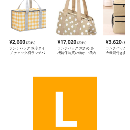
¥
2,660
¥
17,020
¥
3,620
(税込)
(税込)
(税込
ランチバッグ 保冷タイ
ランチバッグ 大きめ 多
ランチバッグ 大
プ チェック柄ランチバ
機能保冷買い物かご収納
冷機能付き多機
ッグ 保冷バッグ
バッグ
ク型ランチバッ