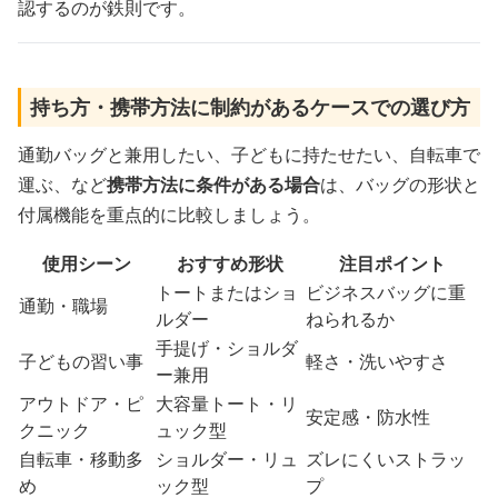
認するのが鉄則です。
持ち方・携帯方法に制約があるケースでの選び方
通勤バッグと兼用したい、子どもに持たせたい、自転車で
運ぶ、など
携帯方法に条件がある場合
は、バッグの形状と
付属機能を重点的に比較しましょう。
使用シーン
おすすめ形状
注目ポイント
トートまたはショ
ビジネスバッグに重
通勤・職場
ルダー
ねられるか
手提げ・ショルダ
子どもの習い事
軽さ・洗いやすさ
ー兼用
アウトドア・ピ
大容量トート・リ
安定感・防水性
クニック
ュック型
自転車・移動多
ショルダー・リュ
ズレにくいストラッ
め
ック型
プ