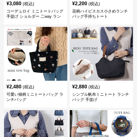
¥
3,080
¥
2,200
(税込)
(税込)
コーデュロイ ミニトートバッグ
花柄ハイビスカス小さめランチ
手提げ ショルダー 二way ラン
バッグ手持ちトート
チバッグ
¥
2,480
¥
2,880
(税込)
(税込)
可愛い猫柄ミニトートバッグ ラ
シンプル帆布ミニトート ランチ
ンチバッグ
バッグ 手提げ