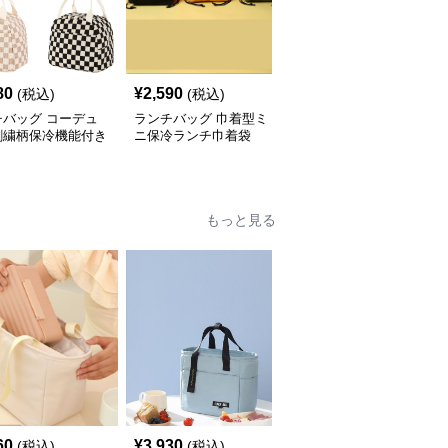
80
¥
2,590
¥
2,670
(税込)
(税込)
(税込)
チバッグ コーデュ
ランチバッグ 巾着型ミ
ランチバッグ 可愛い動
刺繍柄保冷機能付き
ニ保冷ランチ巾着袋
物柄チェック保温ランチ
めランチバッグ
バッグ小さめ
もっと見る
60
¥
3,930
¥
3,410
(税込)
(税込)
(税込)