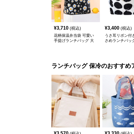
¥
3,710
¥
3,400
(税込)
(税込)
花柄保温弁当袋 可愛い
うさ耳リボン付
手提げランチバッグ 大
さめランチバッ
容量 小さめ
ランチバッグ
保冷
のおすすめ
¥
3,570
¥
3,330
(税込)
(税込)