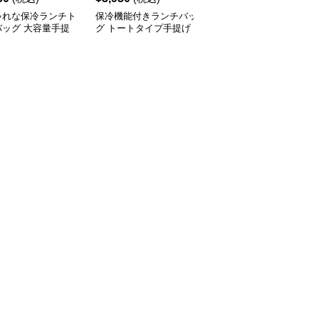
ゃれな保冷ランチト
保冷機能付きランチバッ
ハート柄がかわいい保冷
バッグ 大容量手提
グ トートタイプ手提げ
ランチバッグ手提げタイ
プ