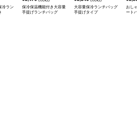
保冷ラン
保冷保温機能付き大容量
大容量保冷ランチバッグ
おし
き
手提げランチバッグ
手提げタイプ
ート
げ