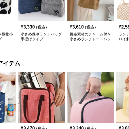
¥
3,330
¥
3,610
¥
2,5
(税込)
(税込)
き柄物小
小さめ保冷ランチバッグ
帆布素材のチャーム付き
ラン
グ
手提げタイプ
小さめランチトートバッ
ロイ
グ
小さ
アイテム
¥
3,470
¥
3,340
¥
3,8
(税込)
(税込)