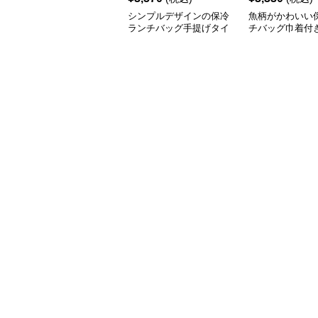
シンプルデザインの保冷
魚柄がかわいい
ランチバッグ手提げタイ
チバッグ巾着付
プ