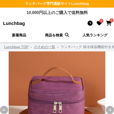
ランチバッグ
専門通販サイト
Lunchbag
10,000
円以上のご購入で送料無料
0
0
Lunchbag
新着商品
商品を検索
人気ランキング
Lunchbag TOP
›
小さめの一覧
›
ランチバッグ 保冷保温機能付き
Previous slide
Ne