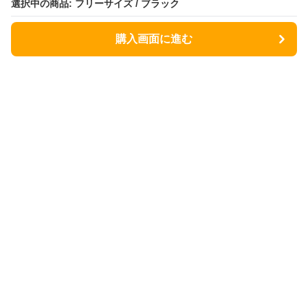
選択中の商品: フリーサイズ / ブラック
選択中の商品: フリーサイズ / ブラック
購入画面に進む
購入画面に進む
Lunchbag
について
会社概要
利用規約