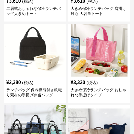
¥
3,610
¥
3,610
(税込)
(税込)
二層式おしゃれな保冷ランチバ
大きめ保冷ランチバッグ 肩掛け
ッグ大きめトート
対応 大容量トート
¥
2,380
¥
3,320
(税込)
(税込)
ランチバッグ 保冷機能付き畝織
大きめ保冷ランチバッグ おしゃ
り素材の手提げ弁当バッグ
れな手提げタイプ