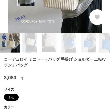
コーデュロイ ミニトートバッグ 手提げ ショルダー 二way
ランチバッグ
3,080
円
サイズ
1点
カラー