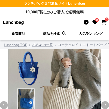
ランチバッグ
専門通販サイト
Lunchbag
10,000
円以上のご購入で送料無料
0
0
Lunchbag
新着商品
商品を検索
人気ランキング
Lunchbag TOP
›
小さめの一覧
›
コーデュロイ ミニトートバッグ 手
Previous slide
Ne