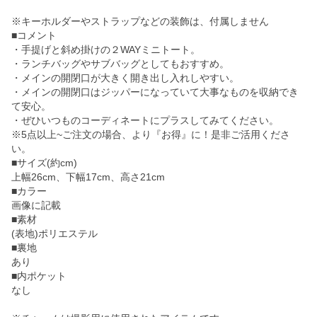
※キーホルダーやストラップなどの装飾は、付属しません
■コメント
・手提げと斜め掛けの２WAYミニトート。
・ランチバッグやサブバッグとしてもおすすめ。
・メインの開閉口が大きく開き出し入れしやすい。
・メインの開閉口はジッパーになっていて大事なものを収納でき
て安心。
・ぜひいつものコーディネートにプラスしてみてください。
※5点以上~ご注文の場合、より『お得』に！是非ご活用くださ
い。
■サイズ(約cm)
上幅26cm、下幅17cm、高さ21cm
■カラー
画像に記載
■素材
(表地)ポリエステル
■裏地
あり
■内ポケット
なし