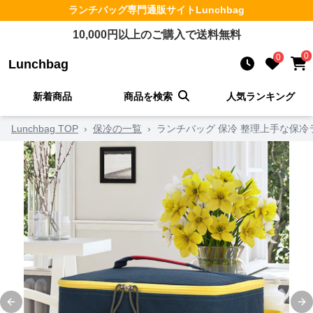
ランチバッグ
専門通販サイト
Lunchbag
10,000
円以上のご購入で送料無料
0
0
Lunchbag
新着商品
商品を検索
人気ランキング
Lunchbag TOP
›
保冷の一覧
›
ランチバッグ 保冷 整理上手な保
Previous slide
Ne