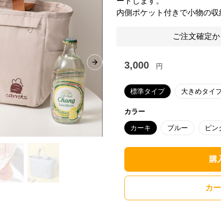
ートします。
内側ポケット付きで小物の収
ご注文確定か
3,000
円
Next slide
標準タイプ
大きめタイ
カラー
カーキ
ブルー
ピン
購
カー