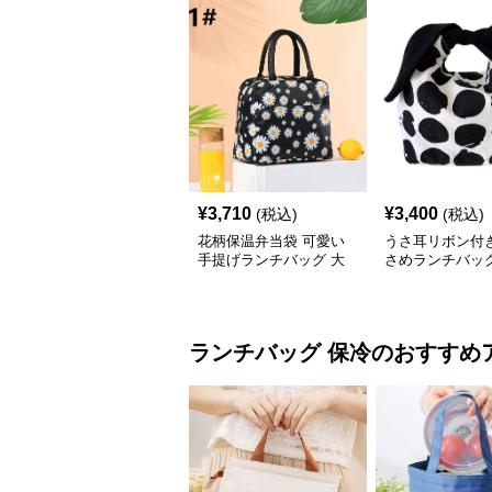
¥
3,710
¥
3,400
(税込)
(税込)
花柄保温弁当袋 可愛い
うさ耳リボン付
手提げランチバッグ 大
さめランチバッ
容量 小さめ
ランチバッグ
保冷
のおすすめ