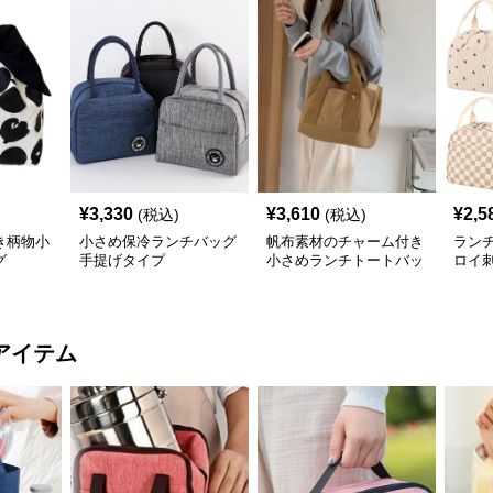
¥
3,330
¥
3,610
¥
2,5
(税込)
(税込)
き柄物小
小さめ保冷ランチバッグ
帆布素材のチャーム付き
ラン
グ
手提げタイプ
小さめランチトートバッ
ロイ
グ
小さ
アイテム