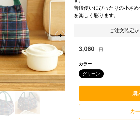
す。
普段使いにぴったりの小さめ
を楽しく彩ります。
ご注文確定か
Next slide
3,060
円
カラー
グリーン
購
カー