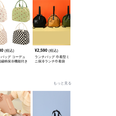
80
¥
2,590
¥
2,670
(税込)
(税込)
(税込)
チバッグ コーデュ
ランチバッグ 巾着型ミ
ランチバッグ 可愛い動
刺繍柄保冷機能付き
ニ保冷ランチ巾着袋
物柄チェック保温ランチ
めランチバッグ
バッグ小さめ
もっと見る