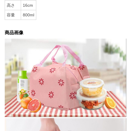
高さ
16cm
容量
800ml
商品画像