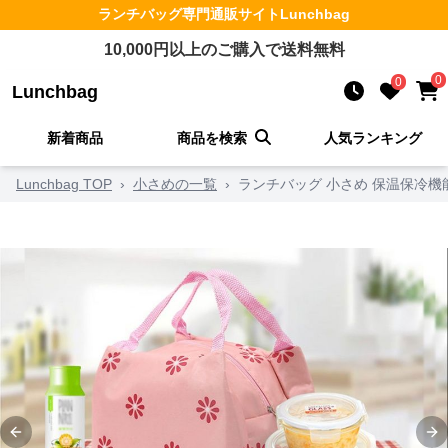
ランチバッグ
専門通販サイト
Lunchbag
10,000
円以上のご購入で送料無料
0
0
Lunchbag
新着商品
商品を検索
人気ランキング
Lunchbag TOP
›
小さめの一覧
›
ランチバッグ 小さめ 保温保冷
Previous slide
Ne