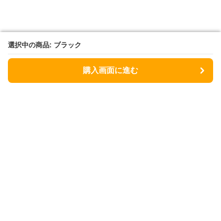
選択中の商品: ブラック
選択中の商品: ブラック
購入画面に進む
購入画面に進む
Lunchbag
について