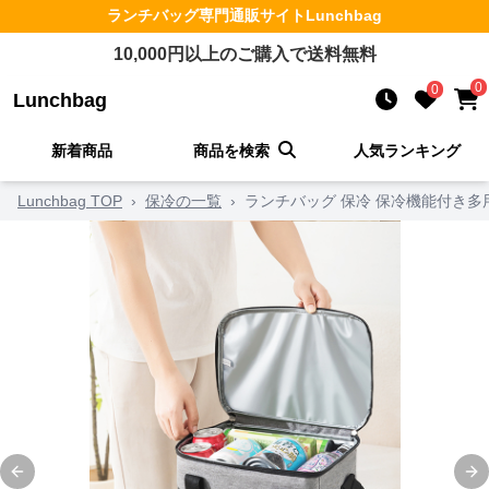
ランチバッグ
専門通販サイト
Lunchbag
10,000
円以上のご購入で送料無料
0
0
Lunchbag
新着商品
商品を検索
人気ランキング
Lunchbag TOP
›
保冷の一覧
›
ランチバッグ 保冷 保冷機能付き
Previous slide
Ne