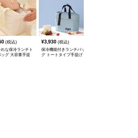
60
¥
3,930
¥
3,410
(税込)
(税込)
(税込)
ゃれな保冷ランチト
保冷機能付きランチバッ
ハート柄がかわいい保冷
バッグ 大容量手提
グ トートタイプ手提げ
ランチバッグ手提げタイ
プ