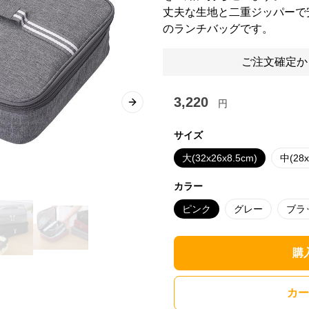
丈夫な生地と二重ジッパーで
のランチバッグです。
ご注文確定か
3,220
円
Next slide
サイズ
大(32x26x8.5cm)
中(28x
カラー
ピンク
グレー
ブラ
購
カー