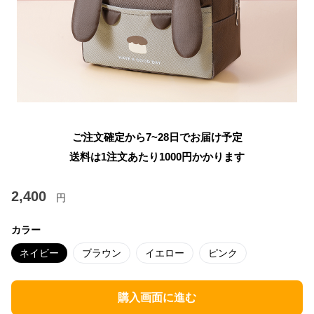
ご注文確定から7~28日でお届け予定
送料は1注文あたり
1000
円かかります
2,400
円
カラー
ネイビー
ブラウン
イエロー
ピンク
購入画面に進む