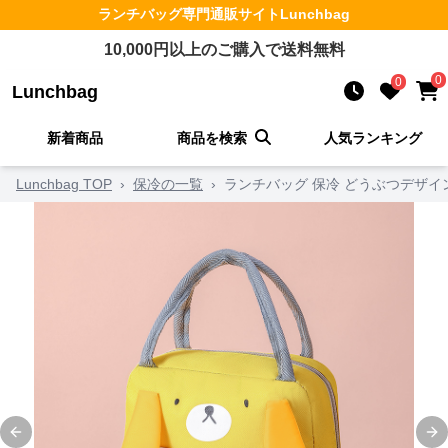
ランチバッグ
専門通販サイト
Lunchbag
10,000
円以上のご購入で送料無料
0
0
Lunchbag
新着商品
商品を検索
人気ランキング
Lunchbag TOP
›
保冷の一覧
›
ランチバッグ 保冷 どうぶつデザ
Previous slide
Ne