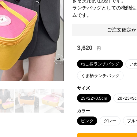
きる実用的な設計です。
ランチバッグとしての機能性
ムです。
ご注文確定か
3,620
円
Next slide
ねこ柄ランチバッグ
い
くま柄ランチバッグ
サイズ
29×22×8.5cm
28×23×9
カラー
ピンク
グレー
ブル