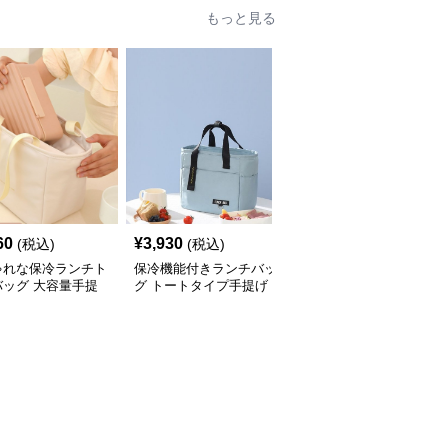
もっと見る
60
¥
3,930
¥
3,410
(税込)
(税込)
(税込)
ゃれな保冷ランチト
保冷機能付きランチバッ
ハート柄がかわいい保冷
バッグ 大容量手提
グ トートタイプ手提げ
ランチバッグ手提げタイ
プ