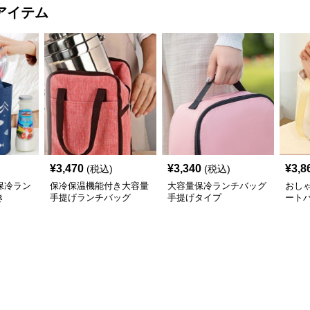
アイテム
¥
3,470
¥
3,340
¥
3,8
(税込)
(税込)
保冷ラン
保冷保温機能付き大容量
大容量保冷ランチバッグ
おし
き
手提げランチバッグ
手提げタイプ
ート
げ