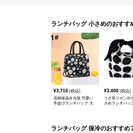
ランチバッグ
小さめ
のおすす
¥
3,710
¥
3,400
(税込)
(税込)
花柄保温弁当袋 可愛い
うさ耳リボン付
手提げランチバッグ 大
さめランチバッ
容量 小さめ
ランチバッグ
保冷
のおすすめ