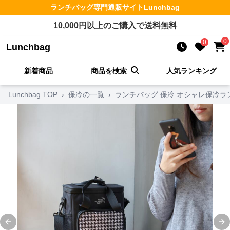
ランチバッグ
専門通販サイト
Lunchbag
10,000
円以上のご購入で送料無料
0
0
Lunchbag
新着商品
商品を検索
人気ランキング
Lunchbag TOP
›
保冷の一覧
›
ランチバッグ 保冷 オシャレ保冷ラ
Previous slide
Ne