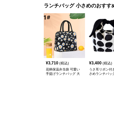
ランチバッグ
小さめ
のおすす
¥
3,710
¥
3,400
(税込)
(税込)
花柄保温弁当袋 可愛い
うさ耳リボン付
手提げランチバッグ 大
さめランチバッ
容量 小さめ