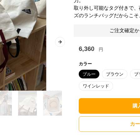
力。
取り外し可能なタグ付きで、
ズのランチバッグだからこそ
ご注文確定か
Next slide
6,360
円
カラー
ブルー
ブラウン
ブ
ワインレッド
購
カー