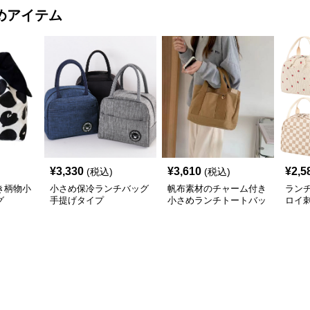
めアイテム
¥
3,330
¥
3,610
¥
2,5
(税込)
(税込)
き柄物小
小さめ保冷ランチバッグ
帆布素材のチャーム付き
ラン
グ
手提げタイプ
小さめランチトートバッ
ロイ
グ
小さ