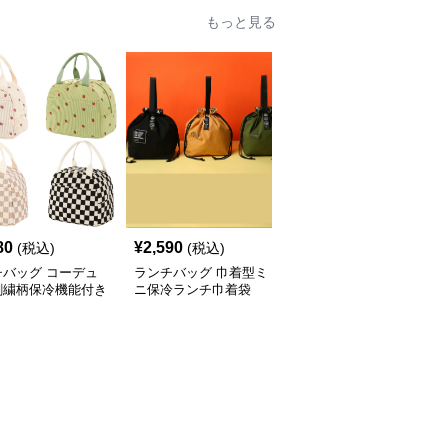
もっと見る
80
¥
2,590
¥
2,670
(税込)
(税込)
(税込)
チバッグ コーデュ
ランチバッグ 巾着型ミ
ランチバッグ 可愛い動
刺繍柄保冷機能付き
ニ保冷ランチ巾着袋
物柄チェック保温ランチ
めランチバッグ
バッグ小さめ