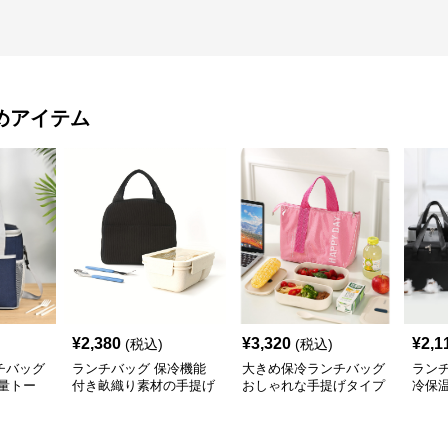
めアイテム
¥
2,380
¥
3,320
¥
2,1
(税込)
(税込)
チバッグ
ランチバッグ 保冷機能
大きめ保冷ランチバッグ
ラン
量トー
付き畝織り素材の手提げ
おしゃれな手提げタイプ
冷保
弁当バッグ
大き