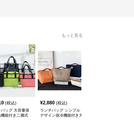
もっと見る
10
¥
2,880
¥
3,260
(税込)
(税込)
(税込)
チバッグ 大容量保
ランチバッグ シンプル
大きめ保冷ランチバッグ
温機能付き二層式
デザイン保冷機能付き大
手提げ式大容量トート
め
容量 大きめ