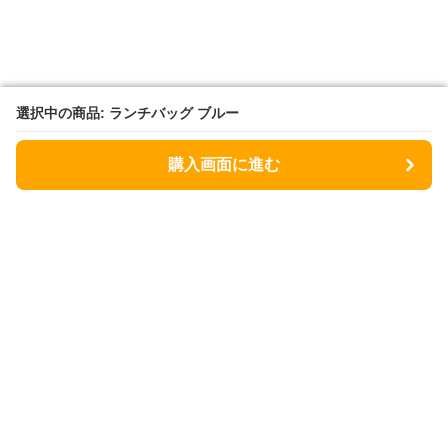
選択中の商品: ランチバッグ ブルー
選択中の商品: ランチバッグ ブルー
購入画面に進む
購入画面に進む
Lunchbag
について