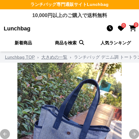
ランチバッグ
専門通販サイト
Lunchbag
10,000
円以上のご購入で送料無料
0
0
Lunchbag
新着商品
商品を検索
人気ランキング
Lunchbag TOP
›
大きめの一覧
›
ランチバッグ デニム調 トートラ
Previous slide
Ne