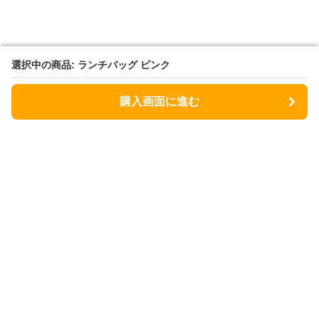
選択中の商品: ランチバッグ ピンク
選択中の商品: ランチバッグ ピンク
購入画面に進む
購入画面に進む
Lunchbag
について