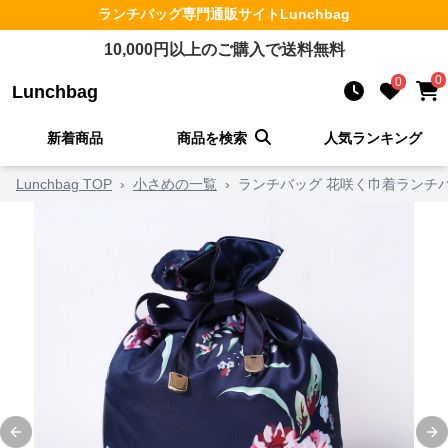
ランチバッグ
専門通販サイト
Lunchbag
10,000
円以上のご購入で送料無料
0
0
Lunchbag
新着商品
商品を検索
人気ランキング
Lunchbag TOP
›
小さめの一覧
›
ランチバッグ 花咲く巾着ランチ
Previous slide
Ne