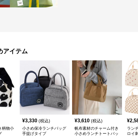
めアイテム
¥
3,330
¥
3,610
¥
2,5
(税込)
(税込)
き柄物小
小さめ保冷ランチバッグ
帆布素材のチャーム付き
ラン
グ
手提げタイプ
小さめランチトートバッ
ロイ