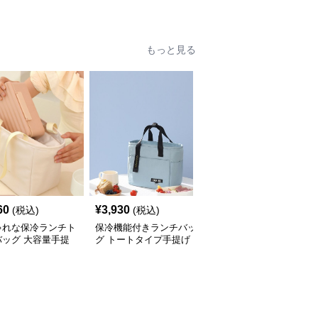
めランチバッグ
バッグ小さめ
もっと見る
60
¥
3,930
¥
3,410
(税込)
(税込)
(税込)
ゃれな保冷ランチト
保冷機能付きランチバッ
ハート柄がかわいい保冷
バッグ 大容量手提
グ トートタイプ手提げ
ランチバッグ手提げタイ
プ