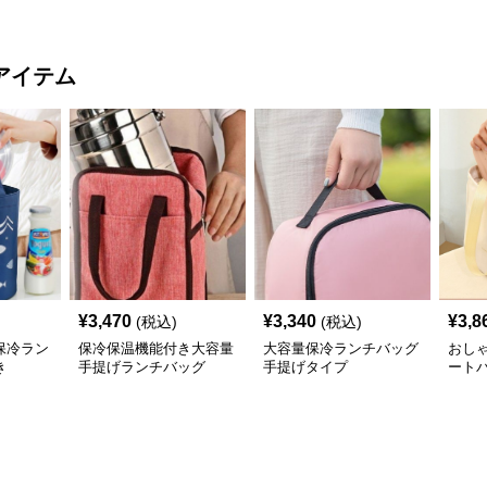
グ
小さ
アイテム
¥
3,470
¥
3,340
¥
3,8
(税込)
(税込)
保冷ラン
保冷保温機能付き大容量
大容量保冷ランチバッグ
おし
き
手提げランチバッグ
手提げタイプ
ート
げ