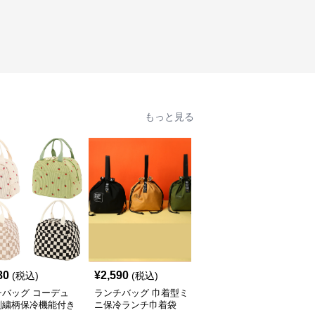
もっと見る
80
¥
2,590
¥
2,670
(税込)
(税込)
(税込)
チバッグ コーデュ
ランチバッグ 巾着型ミ
ランチバッグ 可愛い動
刺繍柄保冷機能付き
ニ保冷ランチ巾着袋
物柄チェック保温ランチ