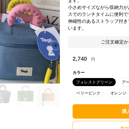
ます。
小さめサイズながら収納力が
スでのランチタイムに便利で
伸縮性のあるストラップ付き
います。
ご注文確定か
Next slide
2,740
円
カラー
フォレストグリーン
ア
ベリーピンク
オレンジ
購
カー