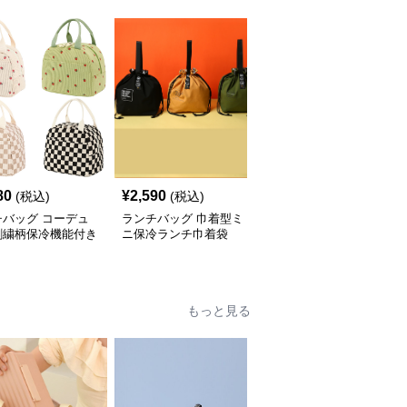
80
¥
2,590
¥
2,670
(税込)
(税込)
(税込)
チバッグ コーデュ
ランチバッグ 巾着型ミ
ランチバッグ 可愛い動
刺繍柄保冷機能付き
ニ保冷ランチ巾着袋
物柄チェック保温ランチ
めランチバッグ
バッグ小さめ
もっと見る