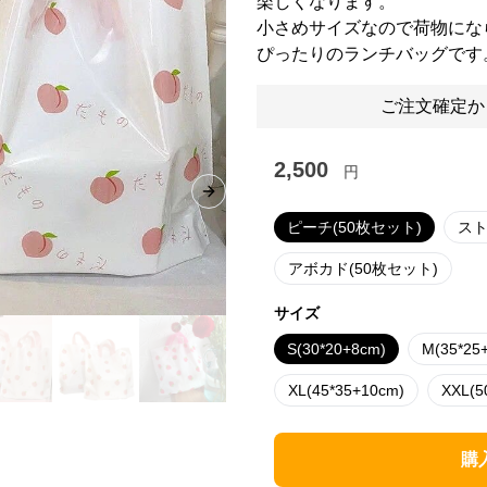
楽しくなります。
小さめサイズなので荷物にな
ぴったりのランチバッグです
ご注文確定か
2,500
円
Next slide
ピーチ(50枚セット)
スト
アボカド(50枚セット)
サイズ
S(30*20+8cm)
M(35*25
XL(45*35+10cm)
XXL(5
購