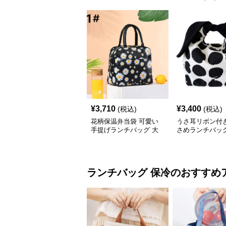
¥
3,710
¥
3,400
(税込)
(税込)
花柄保温弁当袋 可愛い
うさ耳リボン付
手提げランチバッグ 大
さめランチバッ
容量 小さめ
ランチバッグ
保冷
のおすすめ