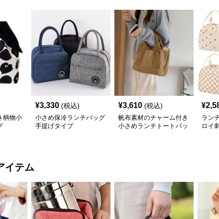
¥
3,330
¥
3,610
¥
2,5
(税込)
(税込)
き柄物小
小さめ保冷ランチバッグ
帆布素材のチャーム付き
ラン
グ
手提げタイプ
小さめランチトートバッ
ロイ
グ
小さ
アイテム