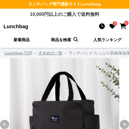
ランチバッグ
専門通販サイト
Lunchbag
10,000
円以上のご購入で送料無料
0
0
Lunchbag
新着商品
商品を検索
人気ランキング
Lunchbag TOP
›
大きめの一覧
›
ランチバッグ たっぷり収納保温
Previous slide
Ne