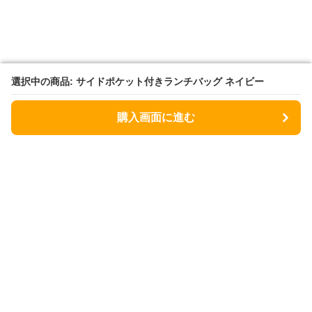
選択中の商品: サイドポケット付きランチバッグ ネイビー
選択中の商品: サイドポケット付きランチバッグ ネイビー
購入画面に進む
購入画面に進む
Lunchbag
について