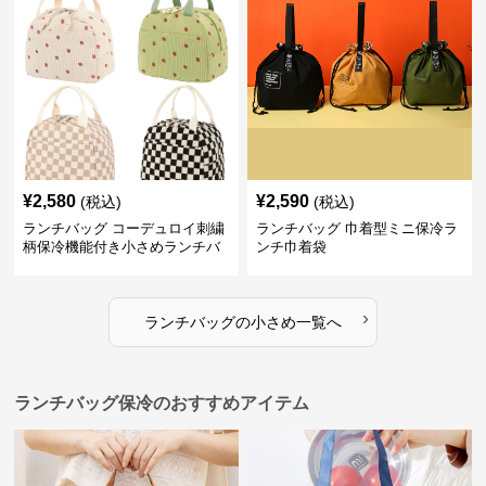
¥
2,580
¥
2,590
(税込)
(税込)
ランチバッグ コーデュロイ刺繍
ランチバッグ 巾着型ミニ保冷ラ
柄保冷機能付き小さめランチバ
ンチ巾着袋
ッグ
›
ランチバッグ
の
小さめ
一覧へ
ランチバッグ保冷のおすすめアイテム