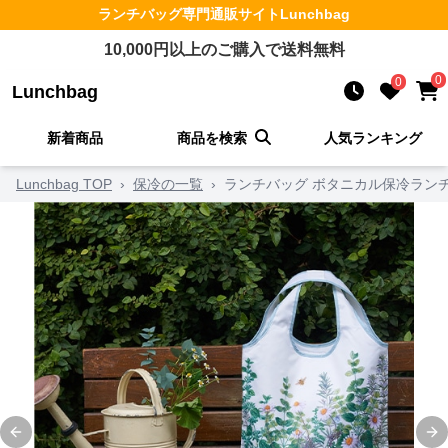
ランチバッグ
専門通販サイト
Lunchbag
10,000
円以上のご購入で送料無料
0
0
Lunchbag
新着商品
商品を検索
人気ランキング
Lunchbag TOP
›
保冷の一覧
›
ランチバッグ ボタニカル保冷ラン
Previous slide
Ne