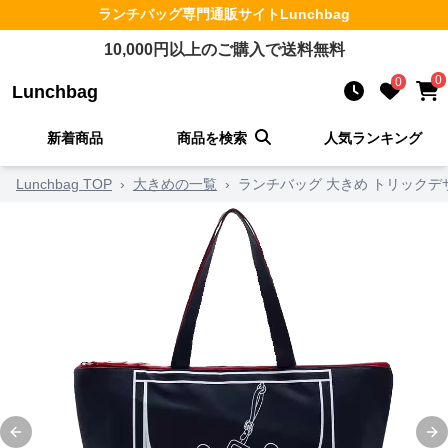
ランチバッグ
専門通販サイト
Lunchbag
10,000
円以上のご購入で送料無料
0
0
Lunchbag
新着商品
商品を検索
人気ランキング
Lunchbag TOP
›
大きめの一覧
›
ランチバッグ 大きめ トリックデ
Previous slide
Ne