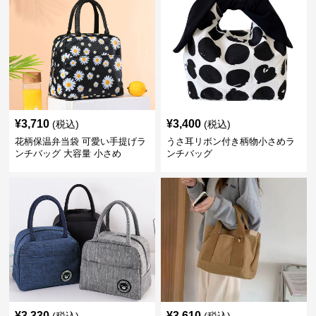
¥
3,710
¥
3,400
(税込)
(税込)
花柄保温弁当袋 可愛い手提げラ
うさ耳リボン付き柄物小さめラ
ンチバッグ 大容量 小さめ
ンチバッグ
¥
3,330
¥
3,610