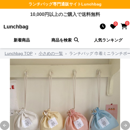
ランチバッグ
専門通販サイト
Lunchbag
10,000
円以上のご購入で送料無料
0
0
Lunchbag
新着商品
商品を検索
人気ランキング
Lunchbag TOP
›
小さめの一覧
›
ランチバッグ 巾着ミニランチポ
Previous slide
Ne