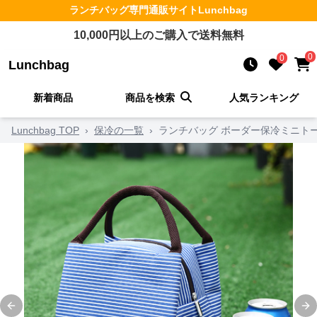
ランチバッグ
専門通販サイト
Lunchbag
10,000
円以上のご購入で送料無料
0
0
Lunchbag
新着商品
商品を検索
人気ランキング
Lunchbag TOP
›
保冷の一覧
›
ランチバッグ ボーダー保冷ミニト
Previous slide
Ne