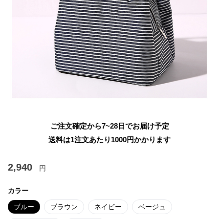
ご注文確定から7~28日でお届け予定
送料は1注文あたり
1000
円かかります
2,940
円
カラー
ブルー
ブラウン
ネイビー
ベージュ