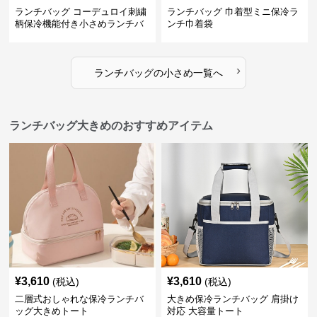
ランチバッグ コーデュロイ刺繍
ランチバッグ 巾着型ミニ保冷ラ
柄保冷機能付き小さめランチバ
ンチ巾着袋
ッグ
›
ランチバッグ
の
小さめ
一覧へ
ランチバッグ大きめのおすすめアイテム
¥
3,610
¥
3,610
(税込)
(税込)
二層式おしゃれな保冷ランチバ
大きめ保冷ランチバッグ 肩掛け
ッグ大きめトート
対応 大容量トート