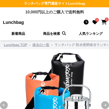
ランチバッグ
専門通販サイト
Lunchbag
10,000
円以上のご購入で送料無料
0
0
Lunchbag
新着商品
商品を検索
人気ランキング
Lunchbag TOP
›
保冷の一覧
›
ランチバッグ 防水密閉保冷ランチ
Previous slide
Ne