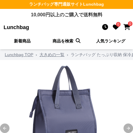
ランチバッグ
専門通販サイト
Lunchbag
10,000
円以上のご購入で送料無料
0
0
Lunchbag
新着商品
商品を検索
人気ランキング
Lunchbag TOP
›
大きめの一覧
›
ランチバッグ たっぷり収納 保冷
Previous slide
Ne