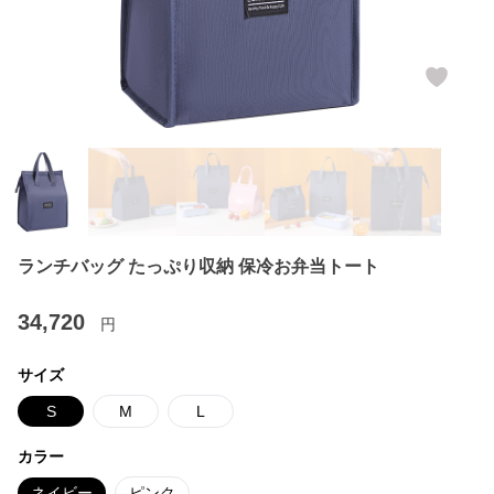
ランチバッグ たっぷり収納 保冷お弁当トート
34,720
円
サイズ
S
M
L
カラー
ネイビー
ピンク