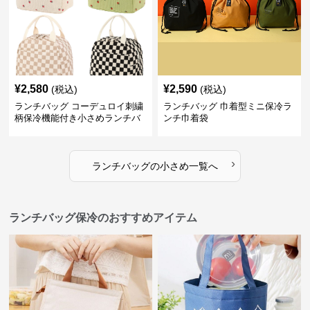
¥
2,580
¥
2,590
(税込)
(税込)
ランチバッグ コーデュロイ刺繍
ランチバッグ 巾着型ミニ保冷ラ
柄保冷機能付き小さめランチバ
ンチ巾着袋
ッグ
›
ランチバッグ
の
小さめ
一覧へ
ランチバッグ保冷のおすすめアイテム