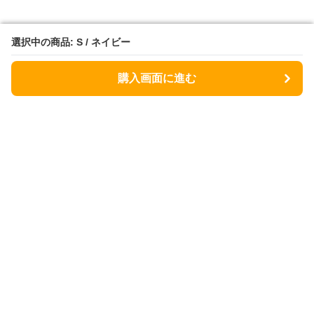
選択中の商品: S / ネイビー
選択中の商品: S / ネイビー
購入画面に進む
購入画面に進む
Lunchbag
について
会社概要