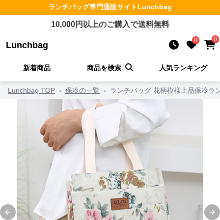
ランチバッグ
専門通販サイト
Lunchbag
10,000
円以上のご購入で送料無料
0
0
Lunchbag
新着商品
商品を検索
人気ランキング
Lunchbag TOP
›
保冷の一覧
›
ランチバッグ 花柄模様上品保冷ラ
Previous slide
Ne