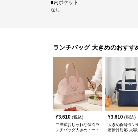
■内ポケット
なし
ランチバッグ
大きめ
のおすす
¥
3,610
¥
3,610
(税込)
(税込)
二層式おしゃれな保冷ラ
大きめ保冷ラン
ンチバッグ大きめトート
肩掛け対応 大容
ト