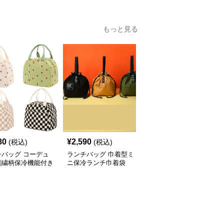
もっと見る
80
¥
2,590
¥
2,670
(税込)
(税込)
(税込)
チバッグ コーデュ
ランチバッグ 巾着型ミ
ランチバッグ 可愛い動
刺繍柄保冷機能付き
ニ保冷ランチ巾着袋
物柄チェック保温ランチ
めランチバッグ
バッグ小さめ