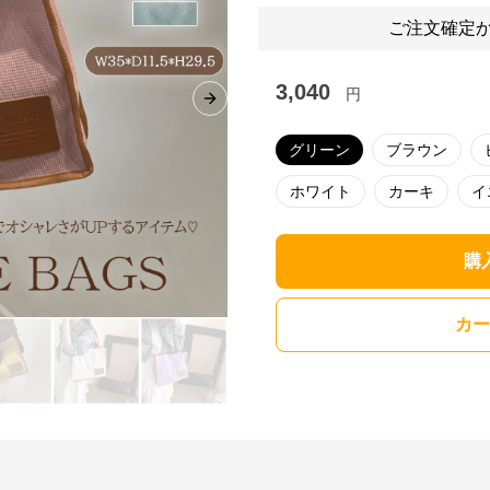
ご注文確定か
3,040
円
Next slide
グリーン
ブラウン
ホワイト
カーキ
イ
購
カー