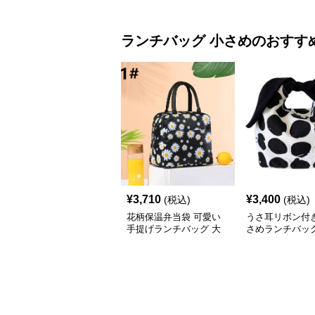
ランチバッグ
小さめ
のおすす
¥
3,710
¥
3,400
(税込)
(税込)
花柄保温弁当袋 可愛い
うさ耳リボン付
手提げランチバッグ 大
さめランチバッ
容量 小さめ