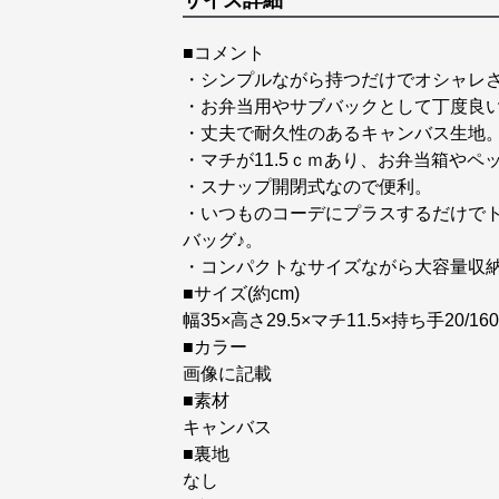
サイズ詳細
■コメント
・シンプルながら持つだけでオシャレさ
・お弁当用やサブバックとして丁度良
・丈夫で耐久性のあるキャンバス生地
・マチが11.5ｃｍあり、お弁当箱や
・スナップ開閉式なので便利。
・いつものコーデにプラスするだけで
バッグ♪。
・コンパクトなサイズながら大容量収
■サイズ(約cm)
幅35×高さ29.5×マチ11.5×持ち手20/16
■カラー
画像に記載
■素材
キャンバス
■裏地
なし