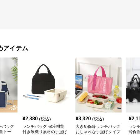
めアイテム
¥
2,380
¥
3,320
¥
2,1
(税込)
(税込)
チバッグ
ランチバッグ 保冷機能
大きめ保冷ランチバッグ
ラン
量トー
付き畝織り素材の手提げ
おしゃれな手提げタイプ
冷保
弁当バッグ
大き