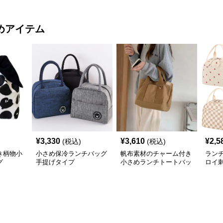
めアイテム
¥
3,330
¥
3,610
¥
2,5
(税込)
(税込)
き柄物小
小さめ保冷ランチバッグ
帆布素材のチャーム付き
ラン
グ
手提げタイプ
小さめランチトートバッ
ロイ
グ
小さ