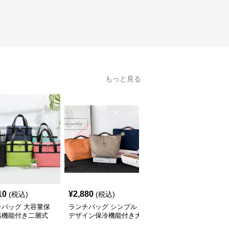
もっと見る
10
¥
2,880
¥
3,260
(税込)
(税込)
(税込)
チバッグ 大容量保
ランチバッグ シンプル
大きめ保冷ランチバッグ
温機能付き二層式
デザイン保冷機能付き大
手提げ式大容量トート
め
容量 大きめ