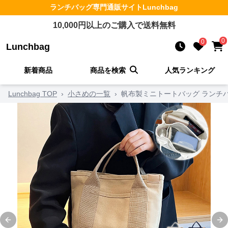
ランチバッグ
専門通販サイト
Lunchbag
10,000
円以上のご購入で送料無料
0
0
Lunchbag
新着商品
商品を検索
人気ランキング
Lunchbag TOP
›
小さめの一覧
›
帆布製ミニトートバッグ ランチ
Previous slide
Ne