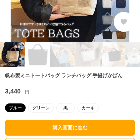
帆布製ミニトートバッグ ランチバッグ 手提げかばん
3,440
円
ブルー
グリーン
黒
カーキ
購入画面に進む