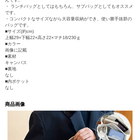
んです。
・ ランチバッグとしてはもちろん、サブバッグとしてもオススメ
です。
・コンパクトなサイズながら大容量収納ができ、使い勝手抜群の
バッグです。
■サイズ(約cm)
上幅29×下幅22×高さ22×マチ18/230ｇ
■カラー
画像に記載
■素材
キャンバス
■裏地
なし
■内ポケット
なし
商品画像