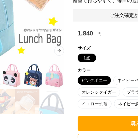
軽量で持ちやすく、毎日の通
ご注文確定か
1,840
円
サイズ
Next slide
1点
カラー
ピンクポニー
ネイビー
オレンジタイガー
ブラ
イエロー恐竜
ネイビー
購