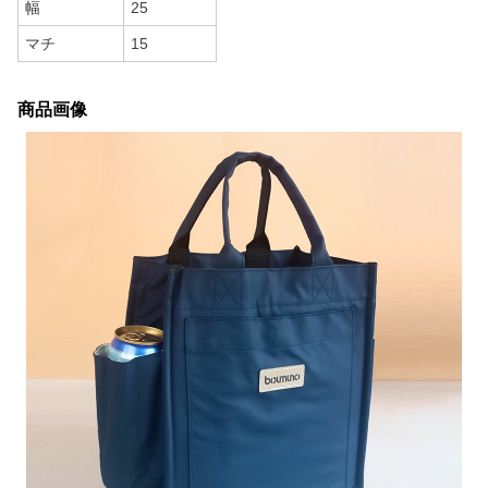
幅
25
マチ
15
商品画像