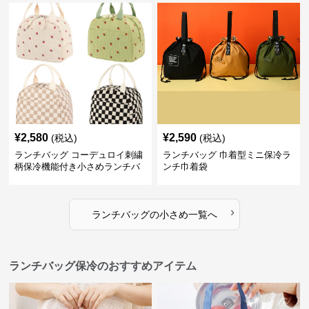
¥
2,580
¥
2,590
(税込)
(税込)
ランチバッグ コーデュロイ刺繍
ランチバッグ 巾着型ミニ保冷ラ
柄保冷機能付き小さめランチバ
ンチ巾着袋
ッグ
›
ランチバッグ
の
小さめ
一覧へ
ランチバッグ保冷のおすすめアイテム