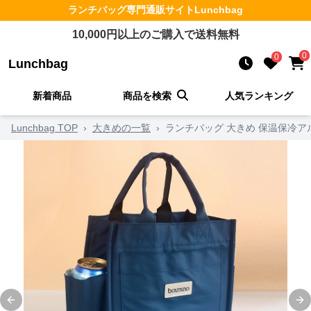
ランチバッグ
専門通販サイト
Lunchbag
10,000
円以上のご購入で送料無料
0
0
Lunchbag
新着商品
商品を検索
人気ランキング
Lunchbag TOP
›
大きめの一覧
›
ランチバッグ 大きめ 保温保冷
Previous slide
Ne