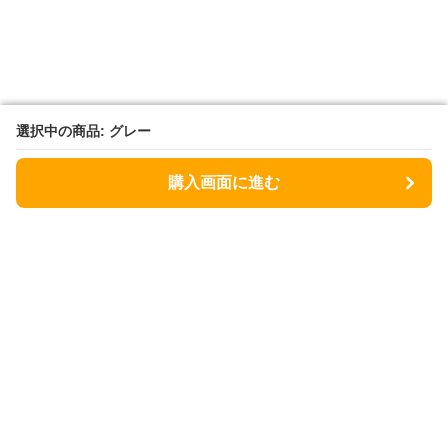
選択中の商品: グレー
選択中の商品: グレー
購入画面に進む
購入画面に進む
Lunchbag
について