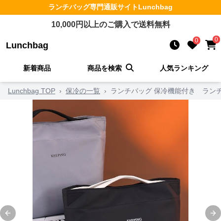
ランチバッグ
専門通販サイト
Lunchbag
10,000
円以上のご購入で送料無料
0
0
Lunchbag
新着商品
商品を検索
人気ランキング
Lunchbag TOP
›
保冷の一覧
›
ランチバッグ 保冷機能付き ラン
Previous slide
Ne