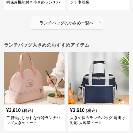
柄保冷機能付き小さめランチバ
ンチ巾着袋
ッグ
›
ランチバッグ
の
小さめ
一覧へ
ランチバッグ大きめのおすすめアイテム
¥
3,610
¥
3,610
(税込)
(税込)
二層式おしゃれな保冷ランチバ
大きめ保冷ランチバッグ 肩掛け
ッグ大きめトート
対応 大容量トート