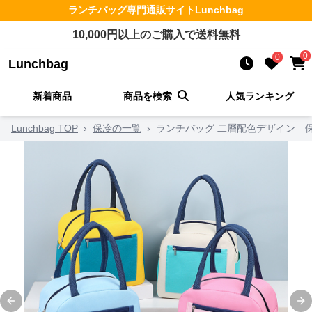
ランチバッグ
専門通販サイト
Lunchbag
10,000
円以上のご購入で送料無料
0
0
Lunchbag
新着商品
商品を検索
人気ランキング
Lunchbag TOP
›
保冷の一覧
›
ランチバッグ 二層配色デザイン 
Previous slide
Ne