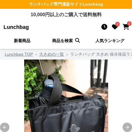
ランチバッグ
専門通販サイト
Lunchbag
10,000
円以上のご購入で送料無料
0
0
Lunchbag
新着商品
商品を検索
人気ランキング
Lunchbag TOP
›
大きめの一覧
›
ランチバッグ 大きめ 保冷保温ラ
Previous slide
Ne