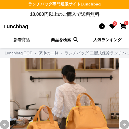
ランチバッグ
専門通販サイト
Lunchbag
10,000
円以上のご購入で送料無料
0
0
Lunchbag
新着商品
商品を検索
人気ランキング
Lunchbag TOP
›
保冷の一覧
›
ランチバッグ 二層式保冷ランチバ
Previous slide
Ne