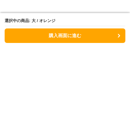
選択中の商品: 大 / オレンジ
選択中の商品: 大 / オレンジ
購入画面に進む
購入画面に進む
Lunchbag
について
会社概要