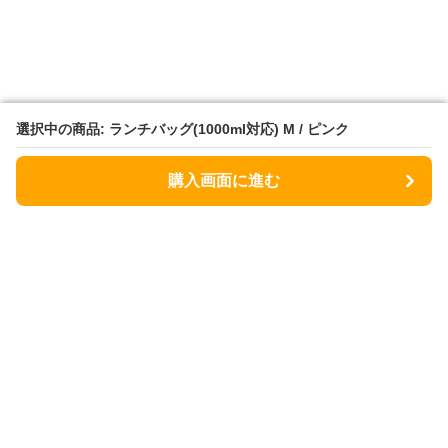
選択中の商品: ランチバッグ(1000ml対応) M / ピンク
選択中の商品: ランチバッグ(1000ml対応) M / ピンク
購入画面に進む
購入画面に進む
Lunchbag
について