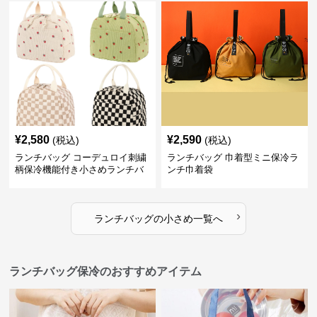
¥
2,580
¥
2,590
(税込)
(税込)
ランチバッグ コーデュロイ刺繍
ランチバッグ 巾着型ミニ保冷ラ
柄保冷機能付き小さめランチバ
ンチ巾着袋
ッグ
›
ランチバッグ
の
小さめ
一覧へ
ランチバッグ保冷のおすすめアイテム