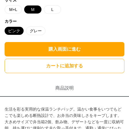
サイズ
M+L
M
L
カラー
ピンク
グレー
購入画面に進む
カートに追加する
商品説明
生活を彩る実用的な保温ランチバッグ。温かい食事をいつでもど
こでも楽しめる断熱設計で、お弁当の美味しさをキープします。
大きめサイズで弁当箱2個、飲み物、デザートなどを一度に収納可
能。持ち運びに便利な丈夫な取っ手付きで、通勤・通学にぴった