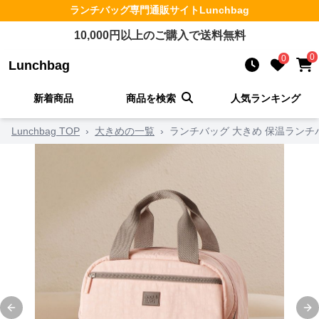
ランチバッグ
専門通販サイト
Lunchbag
10,000
円以上のご購入で送料無料
0
0
Lunchbag
新着商品
商品を検索
人気ランキング
Lunchbag TOP
›
大きめの一覧
›
ランチバッグ 大きめ 保温ランチ
Previous slide
Ne