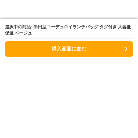
選択中の商品: 半円型コーデュロイランチバッグ タグ付き 大容量
選択中の商品: 半円型コーデュロイランチバッグ タグ付き 大容量
保温 ベージュ
保温 ベージュ
購入画面に進む
購入画面に進む
Lunchbag
について