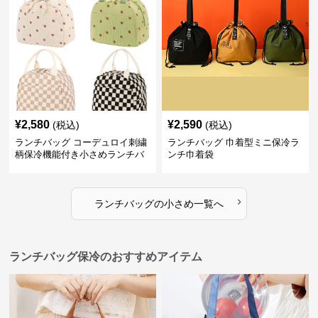
¥
2,580
¥
2,590
(税込)
(税込)
ランチバッグ コーデュロイ刺繍
ランチバッグ 巾着型ミニ保冷ラ
柄保冷機能付き小さめランチバ
ンチ巾着袋
ッグ
›
ランチバッグ
の
小さめ
一覧へ
ランチバッグ保冷のおすすめアイテム