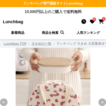
ランチバッグ
専門通販サイト
Lunchbag
10,000
円以上のご購入で送料無料
0
0
Lunchbag
新着商品
商品を検索
人気ランキング
Lunchbag TOP
›
大きめの一覧
›
ランチバッグ 大きめ 大容量保冷
Previous slide
Ne