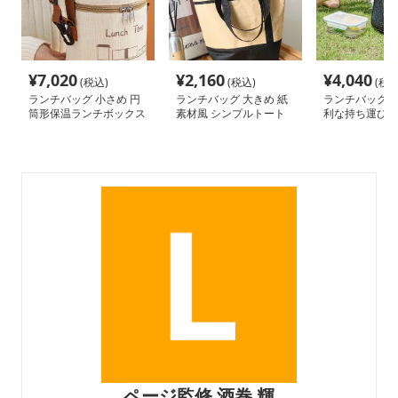
¥
7,020
¥
2,160
¥
4,040
(税込)
(税込)
(税込
ランチバッグ 小さめ 円
ランチバッグ 大きめ 紙
ランチバッグ 小
筒形保温ランチボックス
素材風 シンプルトート
利な持ち運び保
バッグ
バッグ
バッグ
ページ監修 酒巻 輝