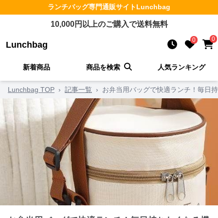
ランチバッグ
専門通販サイト
Lunchbag
10,000
円以上のご購入で送料無料
0
0
Lunchbag
新着商品
商品を検索
人気ランキング
Lunchbag TOP
›
記事一覧
›
お弁当用バッグで快適ランチ！毎日持